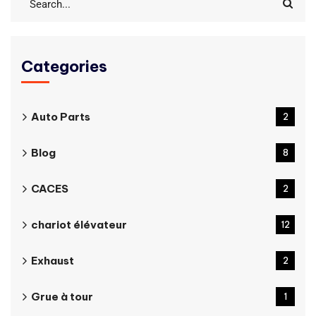
Categories
Auto Parts
2
Blog
8
CACES
2
chariot élévateur
12
Exhaust
2
Grue à tour
1