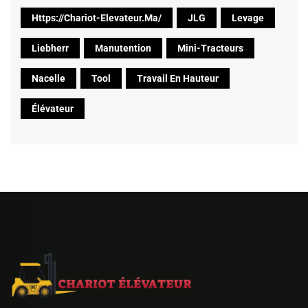
Https://chariot-Elevateur.ma/
JLG
Levage
Liebherr
Manutention
Mini-Tracteurs
Nacelle
Tool
Travail En Hauteur
Élévateur