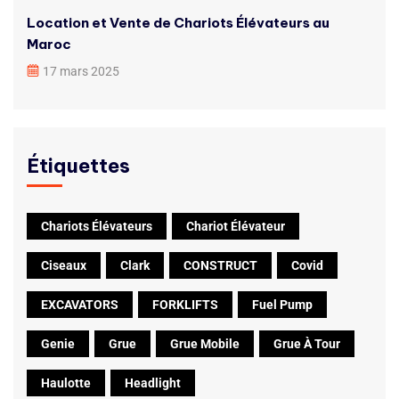
Location et Vente de Chariots Élévateurs au
Maroc
17 mars 2025
Étiquettes
Chariots Élévateurs
Chariot Élévateur
Ciseaux
Clark
CONSTRUCT
Covid
EXCAVATORS
FORKLIFTS
Fuel Pump
Genie
Grue
Grue Mobile
Grue À Tour
Haulotte
Headlight