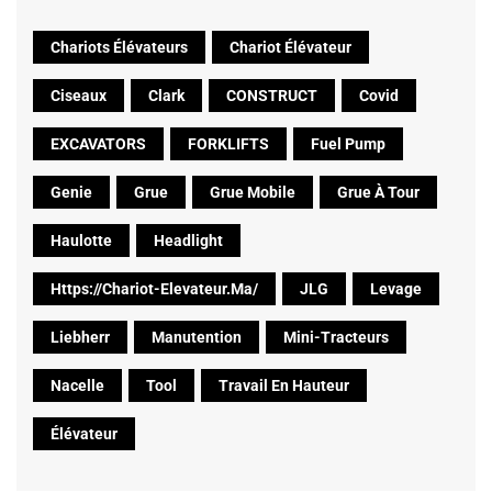
Chariots Élévateurs
Chariot Élévateur
Ciseaux
Clark
CONSTRUCT
Covid
EXCAVATORS
FORKLIFTS
Fuel Pump
Genie
Grue
Grue Mobile
Grue À Tour
Haulotte
Headlight
Https://chariot-Elevateur.ma/
JLG
Levage
Liebherr
Manutention
Mini-Tracteurs
Nacelle
Tool
Travail En Hauteur
Élévateur