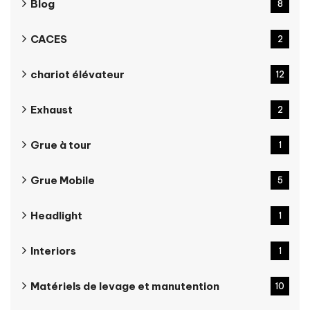
Blog
8
CACES
2
chariot élévateur
12
Exhaust
2
Grue à tour
1
Grue Mobile
5
Headlight
1
Interiors
1
Matériels de levage et manutention
10